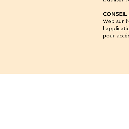
CONSEIL
Web sur l'
l'applicat
pour accéd
Piano Age 
Quel âge a votre piano? Où a-t-il été con