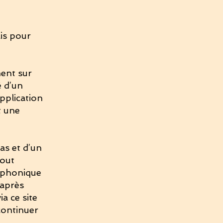
is pour
ment sur
é d’un
application
t une
as et d’un
tout
léphonique
 après
a ce site
continuer