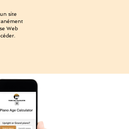
un site
ntanément
esse Web
océder.