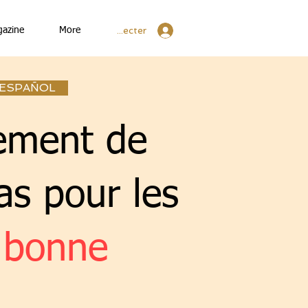
Se connecter
gazine
More
ESPAÑOL
pement de
as pour les
 bonne