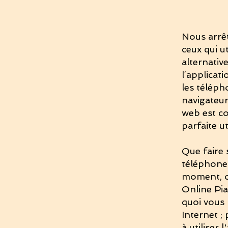
Nous arrê
ceux qui u
alternativ
l’applicat
les téléph
navigateur
web est co
parfaite ut
Que faire 
téléphone 
moment, ou
Online Pia
quoi vous 
Internet ;
à utiliser 