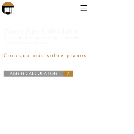
Piano Age Calculator
¿Cuántos años tiene tu piano? ¿Dónde fue construido?
¿Todavía se produce esta marca?
Conozca más sobre pianos
ABRIR CALCULATOR
>