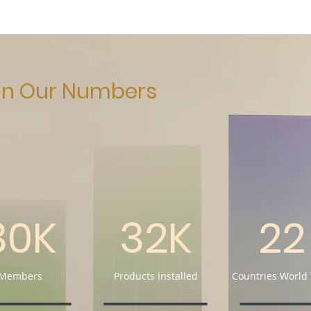
 in Our Numbers
30K
32K
22
Members
Products Installed
Countries World