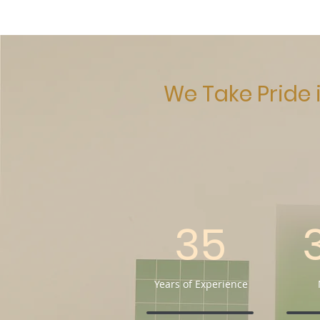
We Take Pride
35
Years of Experience