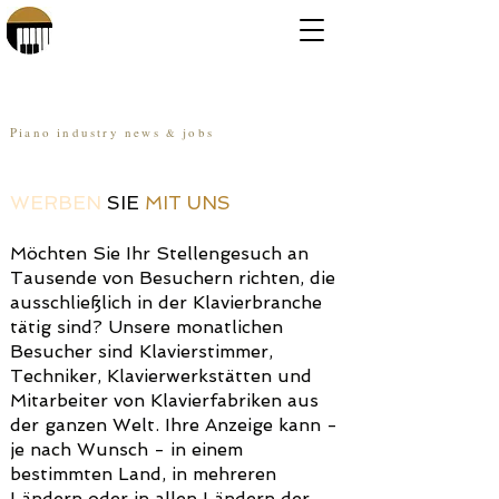
Online Piano Atlas
Piano industry news
jobs
&
WERBEN
SIE
MIT UNS
Möchten Sie Ihr Stellengesuch an
Tausende von Besuchern richten, die
ausschließlich in der Klavierbranche
tätig sind? Unsere monatlichen
Besucher sind Klavierstimmer,
Techniker, Klavierwerkstätten und
Mitarbeiter von Klavierfabriken aus
der ganzen Welt. Ihre Anzeige kann -
je nach Wunsch - in einem
bestimmten Land, in mehreren
Ländern oder in allen Ländern der