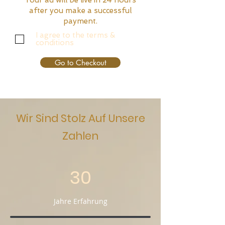
Your ad will be live in 24 hours
after you make a successful
payment.
I agree to the terms &
conditions
Go to Checkout
Wir Sind Stolz Auf Unsere
Zahlen
30
Jahre Erfahrung